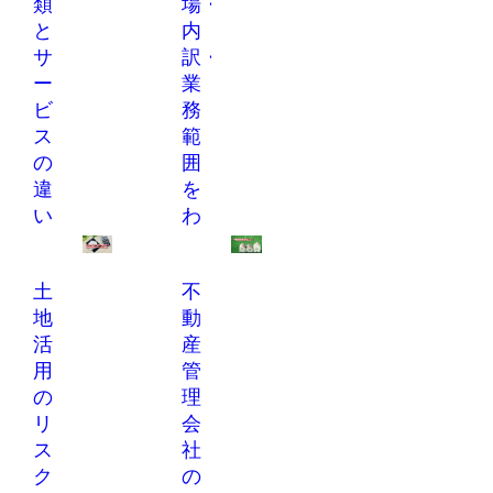
類
場・
方
見
と
内
式
極
サ
訳・
を
め
ー
業
解
術
ビ
務
説
失敗しない不動産
ス
範
管理会社の選び方
賃貸管理会社の種
の
囲
と「7つの比較ポイ
類（仲介兼業型・
ント」を徹底解
違
を
地域密着型・PM
説。入居率の実績
型）や管理方式
い
わ
や管理手数料の相
（管理委託・サブ
｜
か
場、客付け力（リ
リース）の違いを
失
り
ーシング能力）、
徹底比較。各モデ
土
不
敗
や
トラブル対応の速
ルのメリット・デ
さなど･･･
地
動
し
す
メリットと、失敗
しない管理･･･
活
産
な
く
不動産管理会社の
用
管
い
解
選び方
不動産管理会社の
の
理
選
説
選び方
リ
会
び
｜
ス
社
方
賃
ク
の
と
貸