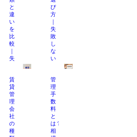
と
び
違
方
い
｜
を
失
比
敗
較
し
｜
な
失
い
敗
7
し
つ
賃
管
な
の
貸
理
い
比
管
手
選
較
理
数
び
ポ
会
料
方
イ
社
と
と
ン
の
は？
管
ト
種
相
理
と