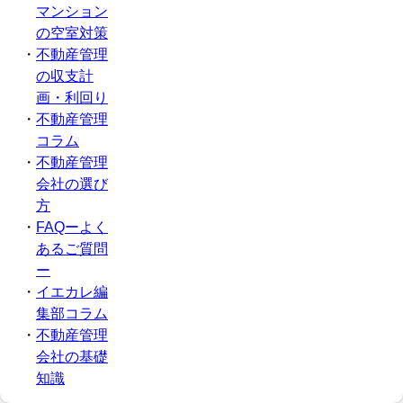
由
不動産管理会社の
マンション
と
選び方
の空室対策
選
・
不動産管理
定
の収支計
ポ
画・利回り
イ
・
不動産管理
ン
コラム
ト
・
不動産管理
を
会社の選び
解
方
説
・
FAQーよく
評判の良い賃貸管
あるご質問
理会社に共通する
ー
特徴と、失敗しな
・
イエカレ編
い選定ポイントを
集部コラム
徹底解説。高い入
居率を維持する客
・
不動産管理
付け力、トラブル
会社の基礎
対応の速さ、不透
知識
明な費用の有無な