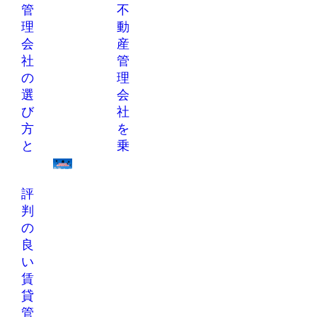
管
不
ォ
ス
選び方
理
動
リ
の
会
産
オ
違
社
管
戦
い
の
理
略
と
選
会
は？
土地活用のリスク
び
社
分散を最大化する
不動産管理会社の
方
を
「管理委託」と
主要な契約形態で
「ポートフォリオ
と
乗
ある「一般管理」
戦略」を専門的に
と「サブリース
失
り
解説。空室・滞
（一括借り上
敗
換
難・老朽化リスク
げ）」の違いを徹
評
し
え
を抑え、安定収益
底比較。管理手数
判
な
る
を生むビジネスモ
料の相場や、空室
の
デルの構築･･･
い
3
リスクの負担主
良
体、収益最大化･･･
た
つ
不動産管理会社の
い
め
の
選び方
不動産管理会社の
賃
の
理
選び方
貸
ポ
由
管
イ
と