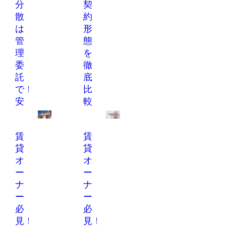
分
契
比
管
散
約
較
理
は
形
の
会
管
態
ポ
社
理
を
イ
の
委
徹
ン
選
託
底
ト
び
で！
比
方
賃貸管理会社の種
安
較
も
類とサービス内容
定
｜
の違いを徹底比
不動産管理手数料
較。「管理委託方
収
一
の相場と内訳、業
式」と「サブリー
賃
賃
益
般
務範囲を徹底解
ス（一括借り上
説。家賃の5%前後
貸
貸
を
管
げ）方式」の収益
と言われる手数料
オ
オ
生
理
性・リスクの違い
の仕組みから、集
ー
ー
む
と
から、自主管理支
金代行・苦情対応
援型まで分･･･
ナ
ナ
ポ
サ
といった具体的な
ー
ー
ー
ブ
業務内容、管理会
不動産管理会社の
社を選ぶ･･･
必
必
ト
リ
選び方
見！
見！
フ
ー
不動産管理会社の