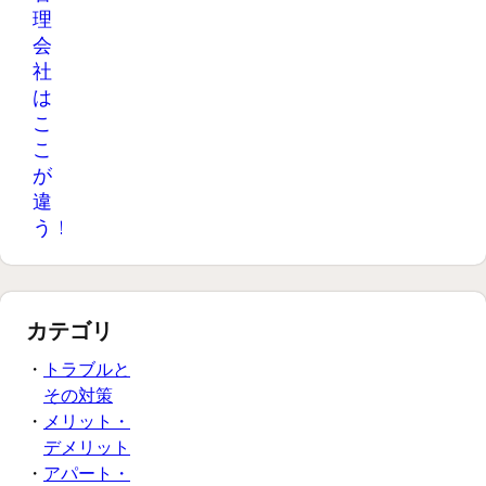
理
ン
失
会
ト
敗
社
し
不動産管理会社の
は
な
選び方と失敗しな
こ
いための比較基準
い
を徹底解説！入居
こ
見
者募集から家賃回
が
直
収、クレーム対応
違
し
までの業務範囲
う！
方
や、気になるアパ
ラ
ート管理費用の相
不動産管理会社を
場を網羅･･･
ン
乗り換える「3つの
キ
主要な理由」と、
不動産管理会社の
カテゴリ
失敗しない見直し
ン
選び方
手順を徹底解説。
グ
・
トラブルと
空室対策の不満や
上
レスポンスの遅
その対策
位
さ、高い手数料な
・
メリット・
の
どの課題解決か
デメリット
ら、変更･･･
理
・
アパート・