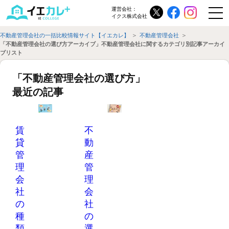
運営会社：
イクス株式会社
不動産管理会社の一括比較情報サイト【イエカレ】
不動産管理会社
「不動産管理会社の選び方アーカイブ」不動産管理会社に関するカテゴリ別記事アーカイ
ブリスト
「
不動産管理会社の選び方
」
最近の記事
賃
不
貸
動
管
産
理
管
会
理
社
会
の
社
種
の
類
選