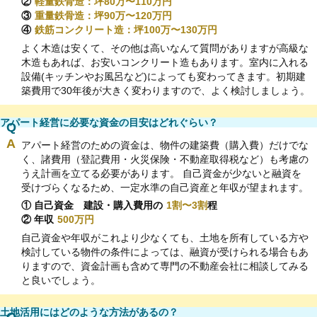
②
軽量鉄骨造：坪80万〜110万円
③
重量鉄骨造：坪90万〜120万円
④
鉄筋コンクリート造：坪100万〜130万円
よく木造は安くて、その他は高いなんて質問がありますが高級な
木造もあれば、お安いコンクリート造もあります。室内に入れる
設備(キッチンやお風呂など)によっても変わってきます。初期建
築費用で30年後が大きく変わりますので、よく検討しましょう。
アパート経営に必要な資金の目安はどれぐらい？
アパート経営のための資金は、物件の建築費（購入費）だけでな
く、諸費用（登記費用・火災保険・不動産取得税など）も考慮の
うえ計画を立てる必要があります。 自己資金が少ないと融資を
受けづらくなるため、一定水準の自己資産と年収が望まれます。
① 自己資金 建設・購入費用の
1割〜3割
程
② 年収
500万円
自己資金や年収がこれより少なくても、土地を所有している方や
検討している物件の条件によっては、融資が受けられる場合もあ
りますので、資金計画も含めて専門の不動産会社に相談してみる
と良いでしょう。
土地活用にはどのような方法があるの？