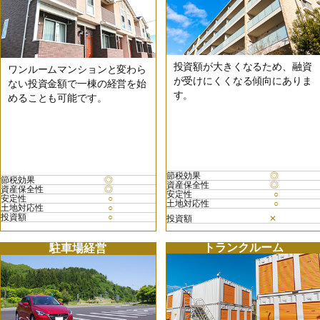
投資額が大きくなるため、融資
ワンルームマンションと変わら
が受けにくくなる傾向にありま
ない投資金額で一棟の経営を始
す。
めることも可能です。
節税効果
◎
節税効果
◎
資産保全性
◎
資産保全性
◎
安定性
○
安定性
○
土地対応性
○
土地対応性
○
投資額
○
投資額
✕
トランクルーム
駐車場経営