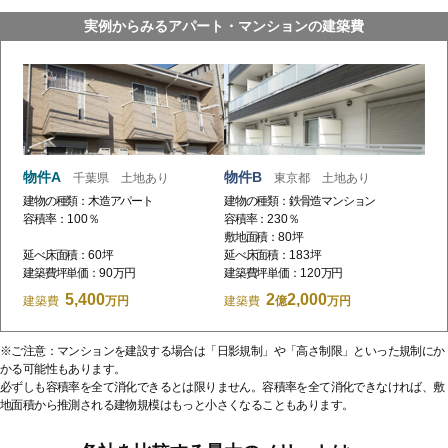
実例からみるアパート・マンションの建築費
物件A
物件B
千葉県 土地あり
東京都 土地あり
建物の種類：木造アパート
建物の種類：鉄骨造マンション
容積率：
100
％
容積率：
230
％
敷地面積：
80
坪
延べ床面積：
60
坪
延べ床面積：
183
坪
建築費坪単価：
90
万円
建築費坪単価：
120
万円
5,400
2
2,000
建築費
万円
建築費
億
万円
※ご注意：マンションを建設する場合は「日影規制」や「高さ制限」といった規制にか
かる可能性もあります。
必ずしも容積率を全て消化できるとは限りません。容積率を全て消化できなければ、敷
地面積から推測される建物規模はもっと小さくなることもあります。