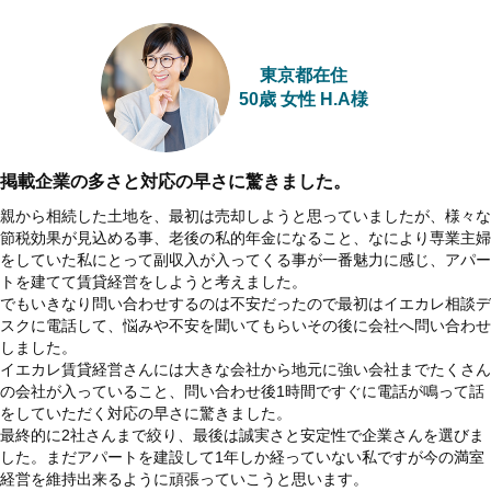
東京都在住
50歳 女性 H.A様
掲載企業の多さと対応の早さに驚きました。
親から相続した土地を、最初は売却しようと思っていましたが、様々な
節税効果が見込める事、老後の私的年金になること、なにより専業主婦
をしていた私にとって副収入が入ってくる事が一番魅力に感じ、アパー
トを建てて賃貸経営をしようと考えました。
でもいきなり問い合わせするのは不安だったので最初はイエカレ相談デ
スクに電話して、悩みや不安を聞いてもらいその後に会社へ問い合わせ
しました。
イエカレ賃貸経営さんには大きな会社から地元に強い会社までたくさん
の会社が入っていること、問い合わせ後1時間ですぐに電話が鳴って話
をしていただく対応の早さに驚きました。
最終的に2社さんまで絞り、最後は誠実さと安定性で企業さんを選びま
した。まだアパートを建設して1年しか経っていない私ですが今の満室
経営を維持出来るように頑張っていこうと思います。