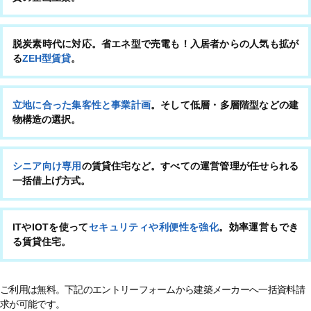
脱炭素時代に対応。省エネ型で売電も！入居者からの人気も拡が
る
ZEH型賃貸
。
立地に合った集客性と事業計画
。そして低層・多層階型などの建
物構造の選択。
シニア向け専用
の賃貸住宅など。すべての運営管理が任せられる
一括借上げ方式。
ITやIOTを使って
セキュリティや利便性を強化
。効率運営もでき
る賃貸住宅。
ご利用は無料。下記のエントリーフォームから建築メーカーへ一括資料請
求が可能です。