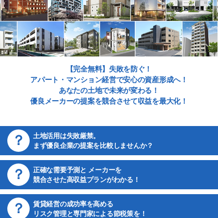
【完全無料】失敗を防ぐ！
アパート・マンション経営で安心の資産形成へ！
あなたの土地で未来が変わる！
優良メーカーの提案を競合させて収益を最大化！
土地活用は失敗厳禁。
まず優良企業の提案を比較しませんか？
正確な需要予測と メーカーを
競合させた高収益プランがわかる！
賃貸経営の成功率を高める
リスク管理と専門家による節税策を！