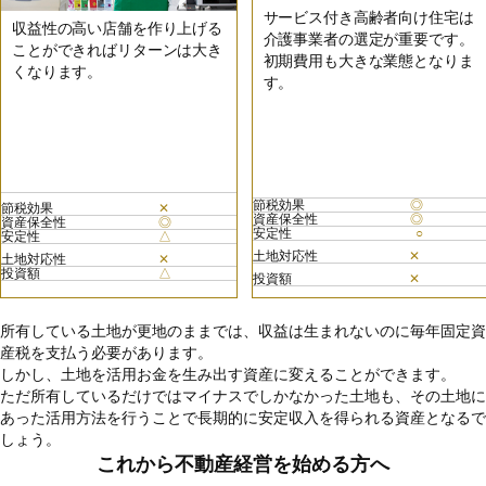
サービス付き高齢者向け住宅は
収益性の高い店舗を作り上げる
介護事業者の選定が重要です。
ことができればリターンは大き
初期費用も大きな業態となりま
くなります。
す。
節税効果
◎
節税効果
✕
資産保全性
◎
資産保全性
◎
安定性
○
安定性
△
土地対応性
✕
土地対応性
✕
投資額
△
投資額
✕
所有している土地が更地のままでは、収益は生まれないのに毎年固定資
産税を支払う必要があります。
しかし、土地を活用お金を生み出す資産に変えることができます。
ただ所有しているだけではマイナスでしかなかった土地も、その土地に
あった活用方法を行うことで長期的に安定収入を得られる資産となるで
しょう。
これから不動産経営を始める方へ