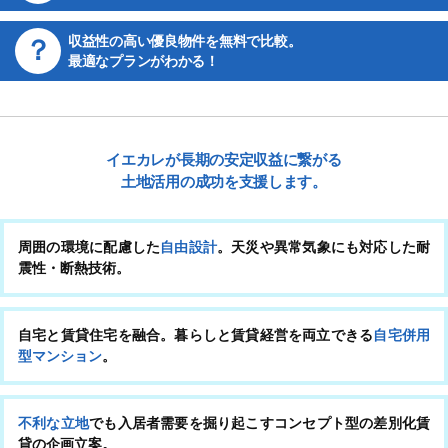
収益性の高い優良物件を無料で比較。
最適なプランがわかる！
イエカレが長期の安定収益に繋がる
土地活用の成功を支援します。
周囲の環境に配慮した
自由設計
。天災や異常気象にも対応した耐
震性・断熱技術。
自宅と賃貸住宅を融合。暮らしと賃貸経営を両立できる
自宅併用
型マンション
。
不利な立地
でも入居者需要を掘り起こすコンセプト型の差別化賃
貸の企画立案。