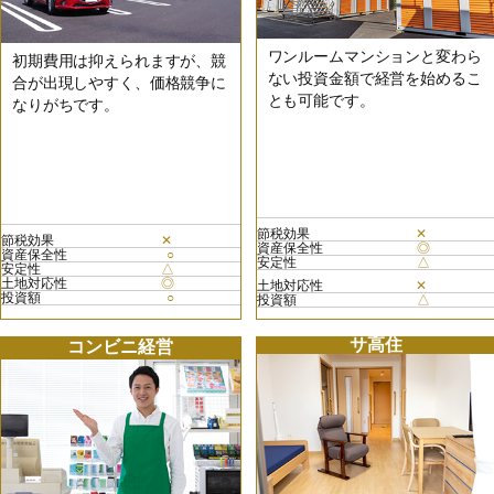
ワンルームマンションと変わら
初期費用は抑えられますが、競
ない投資金額で経営を始めるこ
合が出現しやすく、価格競争に
とも可能です。
なりがちです。
節税効果
✕
節税効果
✕
資産保全性
◎
資産保全性
○
安定性
△
安定性
△
土地対応性
◎
土地対応性
✕
投資額
○
投資額
△
サ高住
コンビニ経営