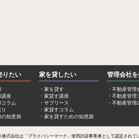
売りたい
家を貸したい
管理会社を
却
家を貸す
不動産管理
却講座
家貸す講座
不動産管理
却コラム
サブリース
不動産管理
取り
家貸すコラム
却の知恵袋
家を貸すための知恵袋
比較サイト【イエカレ】
ス株式会社は「プライバシーマーク」使用許諾事業者として認定されて