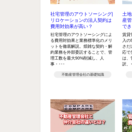
社宅管理のアウトソーシング|
土地
リロケーションの法人契約は
産管
費用対効果が高い？
でき
社宅管理のアウトソーシングによ
賃貸
る費用対効果と業務標準化のメリ
入の
ットを徹底解説。煩雑な契約・解
さだ
約業務を外部委託することで、管
応で
理工数を最大90%削減し、人
は、
事・･･･
訳、･
不動産管理会社の基礎知識