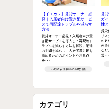
【イエカレ】賃貸オーナー必
賃貸
見｜入居者向け置き配サービ
ガイ
スで再配達トラブルを減らす
性と
方法
賃貸
リス
賃貸オーナー必見！入居者向け置
の必
き配サービスを導入して再配達ト
外壁
ラブルを減らす方法を解説。配達
など
の手間を減らし、入居者満足度を
営･･
高めるためのポイントや注意点
を･･･
不動産管理会社の基礎知識
カテゴリ