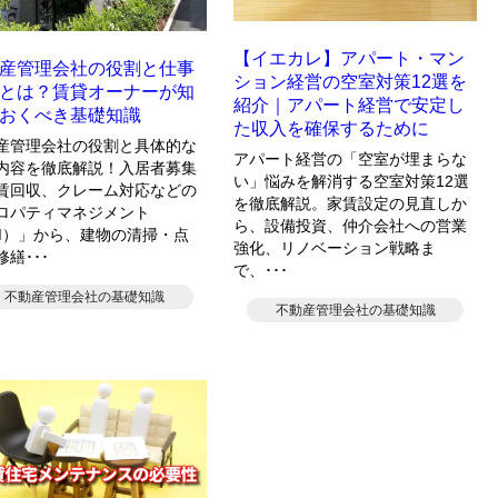
【イエカレ】アパート・マン
産管理会社の役割と仕事
ション経営の空室対策12選を
とは？賃貸オーナーが知
紹介｜アパート経営で安定し
おくべき基礎知識
た収入を確保するために
産管理会社の役割と具体的な
アパート経営の「空室が埋まらな
内容を徹底解説！入居者募集
い」悩みを解消する空室対策12選
賃回収、クレーム対応などの
を徹底解説。家賃設定の見直しか
ロパティマネジメント
ら、設備投資、仲介会社への営業
M）」から、建物の清掃・点
強化、リノベーション戦略ま
繕･･･
で、･･･
不動産管理会社の基礎知識
不動産管理会社の基礎知識