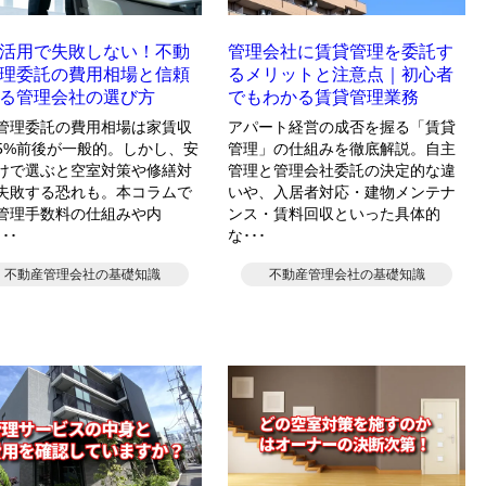
活用で失敗しない！不動
管理会社に賃貸管理を委託す
理委託の費用相場と信頼
るメリットと注意点｜初心者
る管理会社の選び方
でもわかる賃貸管理業務
管理委託の費用相場は家賃収
アパート経営の成否を握る「賃貸
5%前後が一般的。しかし、安
管理」の仕組みを徹底解説。自主
けで選ぶと空室対策や修繕対
管理と管理会社委託の決定的な違
失敗する恐れも。本コラムで
いや、入居者対応・建物メンテナ
管理手数料の仕組みや内
ンス・賃料回収といった具体的
･･
な･･･
不動産管理会社の基礎知識
不動産管理会社の基礎知識